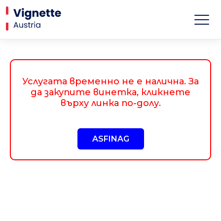
Услугата временно не е налична. За
да закупите винетка, кликнете
върху линка по-долу.
ASFINAG