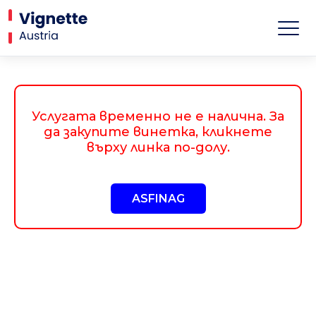
Услугата временно не е налична. За
да закупите винетка, кликнете
върху линка по-долу.
ASFINAG